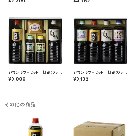
¥2,300
¥4,752
ジマンギフトセット 柳都(りゅう
ジマンギフトセット 柳都(りゅう
と)Ａ
と)Ｂ
¥3,888
¥3,132
その他の商品