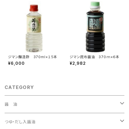
ジマン醸造酢 370ml×１５本
ジマン昆布醤油 370ｍ×６本
¥6,000
¥2,982
CATEGORY
醤 油
１．８Ｌ
つゆ・だし入醤油