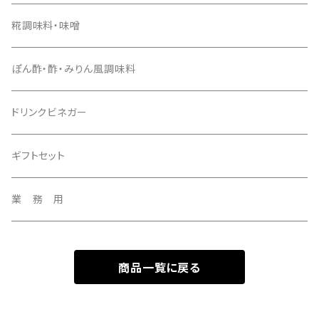
１Ｌ
１．８Ｌ
糀調味料・味噌
３７０ｍｌ
1Ｌ
ぽん酢・酢・みりん風調味料
２種セット
３７０ｍｌ
ドリンクビネガー
3種セット
ギフトセット
業 務 用
商品一覧に戻る