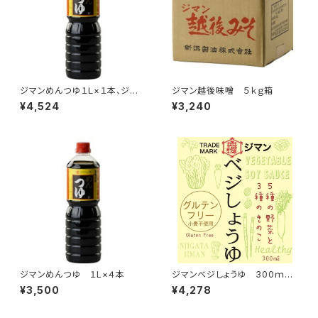
ジマンめんつゆ１Ｌ×１本、ジマ
ジマン越後味噌 ５ｋｇ箱
ン白だし１Ｌ×１本、ジマン越後
¥4,524
¥3,240
みそ１Ｋ×４ケ
ジマンめんつゆ １L×４本
ジマンベジしょうゆ 300ｍｌ×
６本
¥3,500
¥4,278