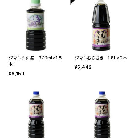
ジマンうす塩 370ml×１５
ジマンむらさき 1.8L×６本
本
¥5,442
¥6,150