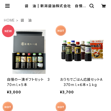
醤 油 | 新潟醤油株式会社 自慢の
一滴本舗
HOME
醤 油
自慢の一滴ギフトセット 3
おうちでごはん応援セットA
70ｍｌ×５本
370ｍｌ×６本+１ｋg
¥3,000
¥3,700