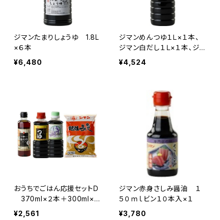
ジマンたまりしょうゆ 1.8L
ジマンめんつゆ１Ｌ×１本、
×６本
ジマン白だし１Ｌ×１本、ジ
マン越後みそ１Ｋ×４ケ
¥6,480
¥4,524
おうちでごはん応援セットD
ジマン赤身さしみ醤油 １
370ml×２本＋300ml×１
５０ｍｌビン１０本入×１
本＋１ｋｇ
¥2,561
¥3,780