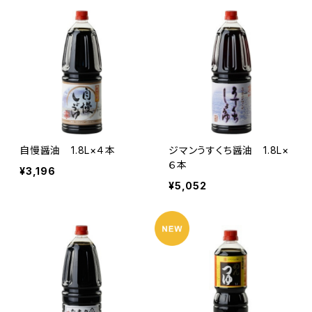
自慢醤油 1.8L×４本
ジマンうすくち醤油 1.8L×
６本
¥3,196
¥5,052