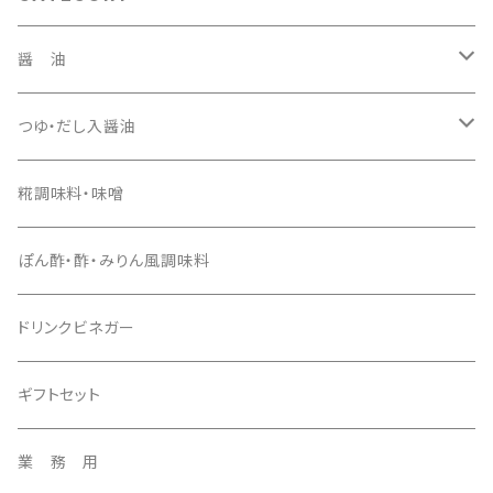
醤 油
１．８Ｌ
つゆ・だし入醤油
１Ｌ
１．８Ｌ
糀調味料・味噌
３７０ｍｌ
1Ｌ
ぽん酢・酢・みりん風調味料
２種セット
３７０ｍｌ
ドリンクビネガー
3種セット
ギフトセット
業 務 用