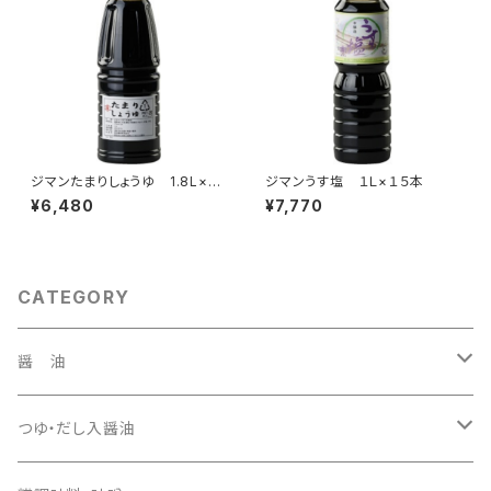
ジマンたまりしょうゆ 1.8L×６
ジマンうす塩 １Ｌ×１５本
本
¥6,480
¥7,770
CATEGORY
醤 油
１．８Ｌ
つゆ・だし入醤油