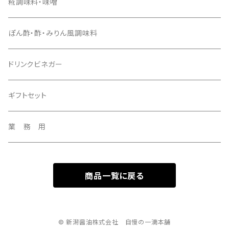
１Ｌ
１．８Ｌ
糀調味料・味噌
３７０ｍｌ
1Ｌ
ぽん酢・酢・みりん風調味料
２種セット
３７０ｍｌ
ドリンクビネガー
3種セット
ギフトセット
業 務 用
商品一覧に戻る
© 新潟醤油株式会社 自慢の一滴本舗