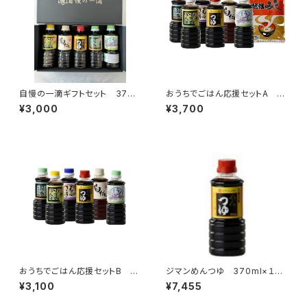
自慢の一滴ギフトセット 370
おうちでごはん応援セットA 3
ｍｌ×５本
70ｍｌ×６本+１ｋg
¥3,000
¥3,700
おうちでごはん応援セットB 3
ジマンめんつゆ 370ml×１５
70ｍｌ×６本
本
¥3,100
¥7,455