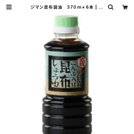
ジマン昆布醤油 370ｍ×６本 | 新
潟醤油株式会社 自慢の一滴本舗