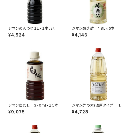
ジマンめんつゆ１Ｌ×１本、ジマ
ジマン醸造酢 1.8L×６本
ン白だし１Ｌ×１本、ジマン越後
¥4,524
¥4,146
みそ１Ｋ×４ケ
ジマン白だし 370ml×１５本
ジマン酢の素(濃厚タイプ) 1.8
L×６本
¥9,075
¥4,728